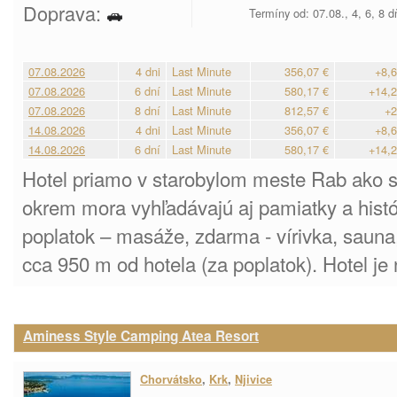
Doprava:
Termíny od: 07.08., 4, 6, 8 
07.08.2026
4 dni
Last Minute
356,07 €
+8,6
07.08.2026
6 dní
Last Minute
580,17 €
+14,2
07.08.2026
8 dní
Last Minute
812,57 €
+2
14.08.2026
4 dni
Last Minute
356,07 €
+8,6
14.08.2026
6 dní
Last Minute
580,17 €
+14,2
Hotel priamo v starobylom meste Rab ako stv
okrem mora vyhľadávajú aj pamiatky a histó
poplatok – masáže, zdarma - vírivka, sauna,
cca 950 m od hotela (za poplatok). Hotel je 
Aminess Style Camping Atea Resort
Chorvátsko
,
Krk
,
Njivice