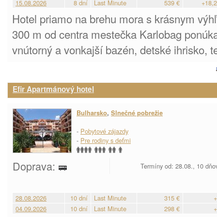
15.08.2026
8 dní
Last Minute
539 €
+18,2
Hotel priamo na brehu mora s krásnym výhľ
300 m od centra mestečka Karlobag ponúka 
vnútorný a vonkajší bazén, detské ihrisko, te
Efir Apartmánový hotel
Bulharsko
,
Slnečné pobrežie
-
Pobytové zájazdy
-
Pre rodiny s deťmi
Doprava:
Termíny od: 28.08., 10 dňo
28.08.2026
10 dní
Last Minute
315 €
+
04.09.2026
10 dní
Last Minute
298 €
+