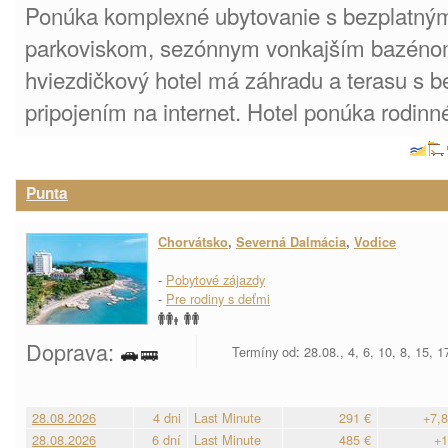
Ponúka komplexné ubytovanie s bezplatn
parkoviskom, sezónnym vonkajším bazénom
hviezdičkový hotel má záhradu a terasu s 
pripojením na internet. Hotel ponúka rodinn
Punta
Chorvátsko
,
Severná Dalmácia
,
Vodice
-
Pobytové zájazdy
-
Pre rodiny s deťmi
Doprava:
Termíny od: 28.08., 4, 6, 10, 8, 15, 
28.08.2026
4 dni
Last Minute
291 €
+7,8
28.08.2026
6 dní
Last Minute
485 €
+1