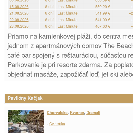
15.08.2026
8 dní
Last Minute
550,29 €
+
21.08.2026
8 dní
Last Minute
541,99 €
+2
22.08.2026
8 dní
Last Minute
541,99 €
+
23.08.2026
8 dní
Last Minute
407,63 €
+
Priamo na kamienkovej pláži, do centra me
jednom z apartmánových domov The Beach 
café bar spojený s reštauráciou, súčasťou re
Parkovanie je pri resorte zdarma. Za popla
objednať masáže, zapožičať loď, jet ski ale
Pavilóny Kačjak
Chorvátsko
,
Kvarner
,
Dramalj
-
Cyklistika