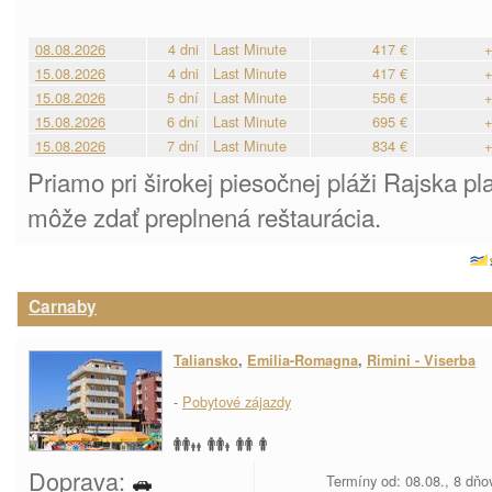
08.08.2026
4 dni
Last Minute
417 €
+
15.08.2026
4 dni
Last Minute
417 €
+
15.08.2026
5 dní
Last Minute
556 €
+
15.08.2026
6 dní
Last Minute
695 €
+
15.08.2026
7 dní
Last Minute
834 €
+
Priamo pri širokej piesočnej pláži Rajska p
môže zdať preplnená reštaurácia.
Carnaby
Taliansko
,
Emilia-Romagna
,
Rimini - Viserba
-
Pobytové zájazdy
Doprava:
Termíny od: 08.08., 8 dňo