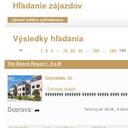
Hľadanie zájazdov
Výsledky hľadania
1
2
3
...
10
20
30
...
100
...
182
183
The Beach Resort I , II a III
Chorvátsko
,
Vir
-
Pobytové zájazdy
Doprava:
Termíny od: 08.08., 8 dňo
08.08.2026
8 dní
Last Minute
630,59 €
+