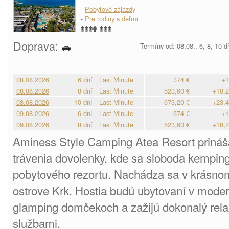
-
Pobytové zájazdy
-
Pre rodiny s deťmi
Doprava:
Termíny od: 08.08., 6, 8, 10 
08.08.2026
6 dní
Last Minute
374 €
+1
08.08.2026
8 dní
Last Minute
523,60 €
+18,2
08.08.2026
10 dní
Last Minute
673,20 €
+23,4
09.08.2026
6 dní
Last Minute
374 €
+1
09.08.2026
8 dní
Last Minute
523,60 €
+18,2
Aminess Style Camping Atea Resort priná
trávenia dovolenky, kde sa sloboda kempin
pobytového rezortu. Nachádza sa v krásnom 
ostrove Krk. Hostia budú ubytovaní v mode
glamping domčekoch a zažijú dokonalý relax
službami.