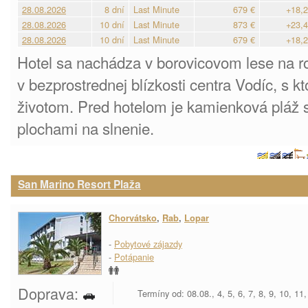
28.08.2026
8 dní
Last Minute
679 €
+18,2
28.08.2026
10 dní
Last Minute
873 €
+23,4
28.08.2026
10 dní
Last Minute
679 €
+18,2
Hotel sa nachádza v borovicovom lese na 
v bezprostrednej blízkosti centra Vodíc, s 
životom. Pred hotelom je kamienková pláž
plochami na slnenie.
San Marino Resort Plaža
Chorvátsko
,
Rab
,
Lopar
-
Pobytové zájazdy
-
Potápanie
Doprava:
Termíny od: 08.08., 4, 5, 6, 7, 8, 9, 10, 11