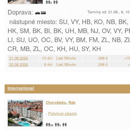
Doprava:
Termíny od: 21.08., 8, 1
nástupné miesto: SU, VY, HB, KO, NB, BK, V
HK, SM, BK, BI, BK, UH, MB, NJ, OV, VY, P
LI, SU, UO, OC, BV, VY, BM, FM, ZL, NB, Z
CR, MB, ZL, OC, KH, HU, SY, KH
21.08.2026
10 dní
Last Minute
298 €
+13
22.08.2026
8 dní
Last Minute
298 €
+
International
Chorvátsko
,
Rab
-
Pobytové zájazdy