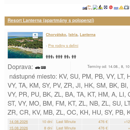
Resort Lanterna (apartmány s polopenzí)
Chorvátsko
,
Istria
,
Lanterna
-
Pre rodiny s deťmi
Doprava:
Termíny od: 14.08., 8, 1
nástupné miesto: KV, SU, PM, PB, VY, LT, 
VY, TA, KM, SY, PV, ZR, JI, HK, SM, BK, BI
VY, PR, PU, BK, ZL, BA, TA, KT, HM, A, LI,
ST, VY, MO, BM, FM, KT, ZL, NB, ZL, SU, LT
ZR, CR, KV, MB, ZL, OC, KH, HU, SY, PB, 
14.08.2026
10 dní
Last Minute
476 €
+12
15.08.2026
8 dní
Last Minute
476 €
+