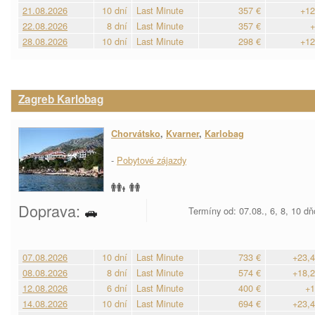
21.08.2026
10 dní
Last Minute
357 €
+12
22.08.2026
8 dní
Last Minute
357 €
+
28.08.2026
10 dní
Last Minute
298 €
+12
Zagreb Karlobag
Chorvátsko
,
Kvarner
,
Karlobag
-
Pobytové zájazdy
Doprava:
Termíny od: 07.08., 6, 8, 10 d
07.08.2026
10 dní
Last Minute
733 €
+23,4
08.08.2026
8 dní
Last Minute
574 €
+18,2
12.08.2026
6 dní
Last Minute
400 €
+1
14.08.2026
10 dní
Last Minute
694 €
+23,4